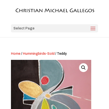
Select Page
Home
/
Hummingbirds-Sold
/ Teddy