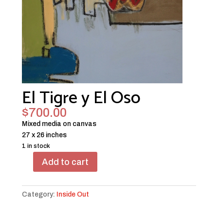
El Tigre y El Oso
$
700.00
Mixed media on canvas
27 x 26 inches
1 in stock
Add to cart
El
Tigre
y
Category:
Inside Out
El
Oso